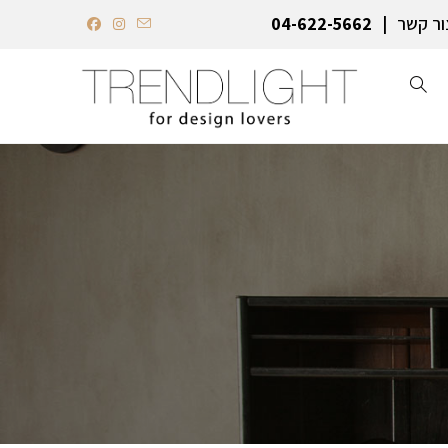
ור קשר
04-622-5662‏