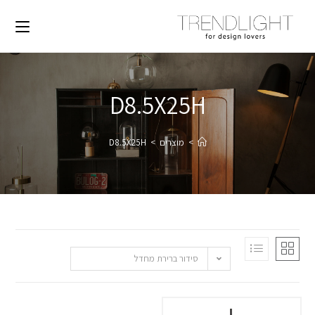
D8.5X25H
>
מוצרים
>
D8.5X25H
סידור ברירת מחדל