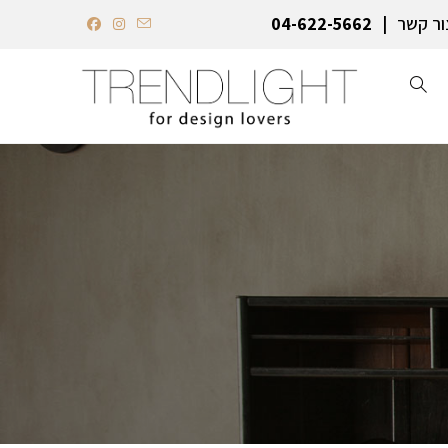
ור קשר
04-622-5662‏