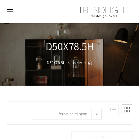
D50X78.5H
>
מוצרים
>
D50X78.5H
סידור ברירת מחדל