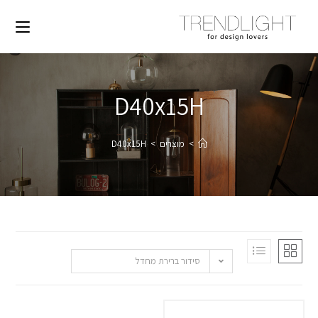
D40x15H
>
מוצרים
>
D40x15H
סידור ברירת מחדל