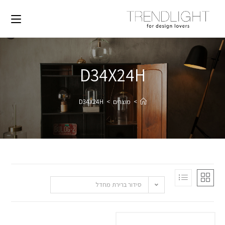
D34X24H
>
מוצרים
>
D34X24H
סידור ברירת מחדל