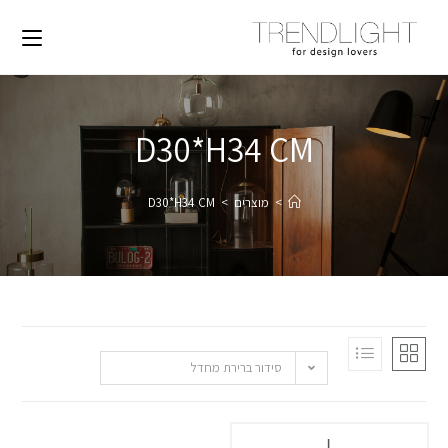
D30*H34 CM
>
מוצרים
>
D30*H34 CM
סידור ברירת מחדל