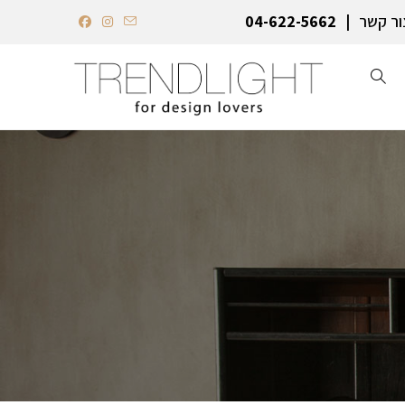
ור קשר
04-622-5662‏