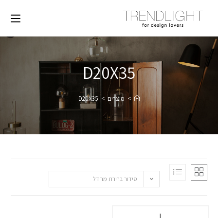
D20X35
>
מוצרים
>
D20X35
סידור ברירת מחדל