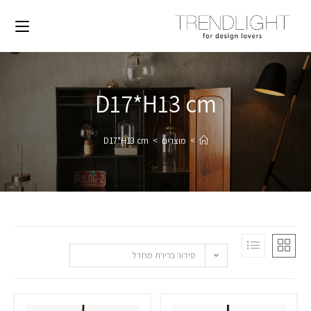
D17*H13 cm
>
מוצרים
>
D17*H13 cm
סידור ברירת מחדל