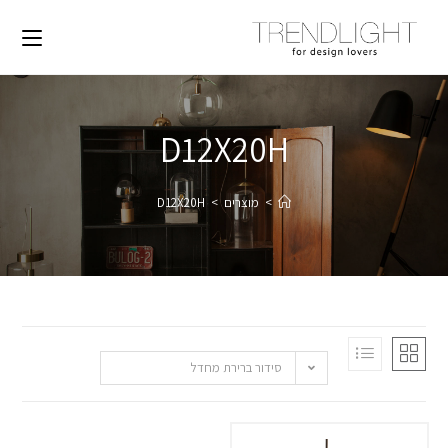
D12X20H
>
מוצרים
>
D12X20H
סידור ברירת מחדל