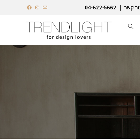
ור קשר
04-622-5662‏