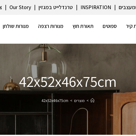
ומעצבים
INSPIRATION
טרנדלייט במגזין
Our Story
צ
 קיר
ספוטים
תאורת חוץ
מנורות רצפה
מנורות שולחן
42x52x46x75cm
>
מוצרים
>
42x52x46x75cm