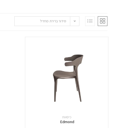
סידור ברירת מחדל
כיסאות
Edmond