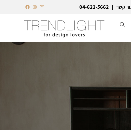
ור קשר
04-622-5662‏