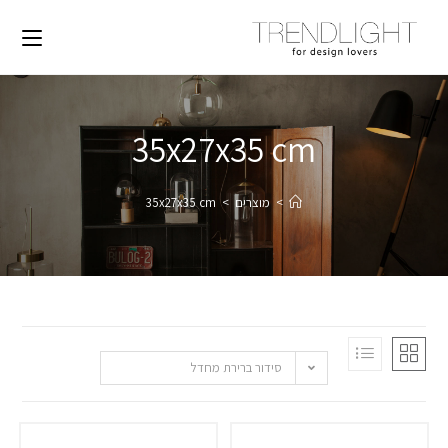
35x27x35 cm
>
מוצרים
>
35x27x35 cm
סידור ברירת מחדל