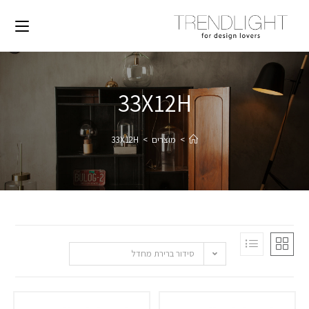
33X12H
>
מוצרים
>
33X12H
סידור ברירת מחדל