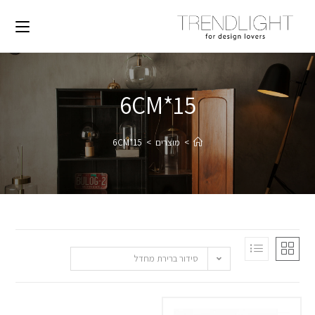
15*6CM
>
מוצרים
>
15*6CM
סידור ברירת מחדל