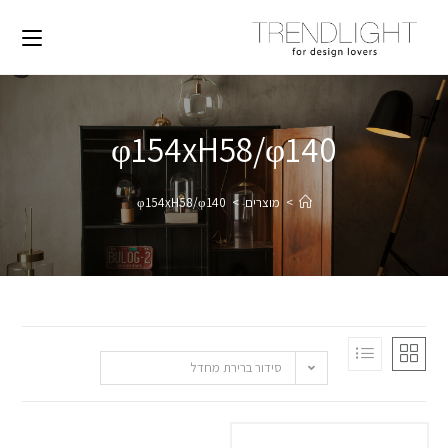
φ154xH58/φ140
>
מוצרים
>
φ154xH58/φ140
סידור ברירת מחדל