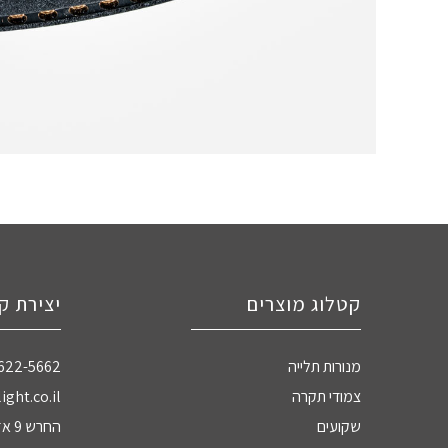
קטלוג מוצרים
יצירת ק
מנורות תלייה
-622-5662
צמודי תקרה
ight.co.il
שקועים
החרש 9 אזה"ת חדרה