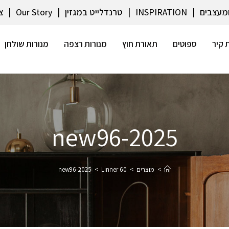
ומעצבים
INSPIRATION
טרנדלייט במגזין
Our Story
צ
 קיר
ספוטים
תאורת חוץ
מנורות רצפה
מנורות שולחן
2025-new96
>
מוצרים
>
Linner 60
>
2025-new96