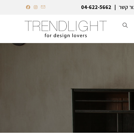
ור קשר
04-622-5662‏