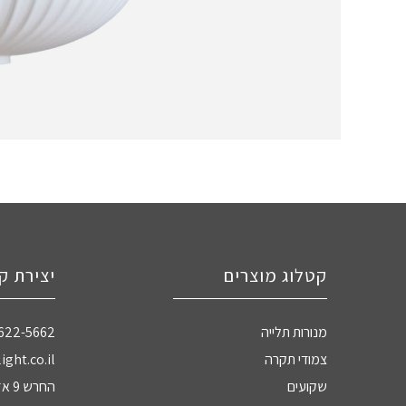
קטלוג מוצרים
יצירת ק
מנורות תלייה
-622-5662
צמודי תקרה
ight.co.il
שקועים
החרש 9 אזה"ת חדרה