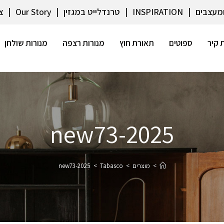
ומעצבים
INSPIRATION
טרנדלייט במגזין
Our Story
צ
 קיר
ספוטים
תאורת חוץ
מנורות רצפה
מנורות שולחן
2025-new73
>
מוצרים
>
Tabasco
>
2025-new73