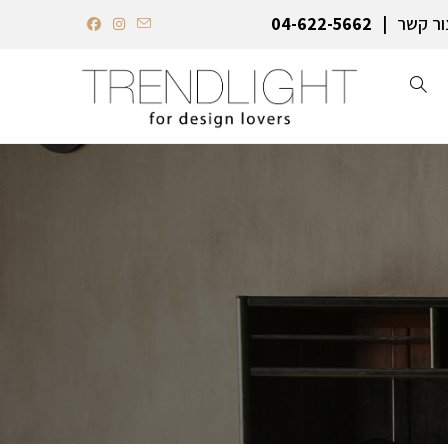
ור קשר
04-622-5662‏