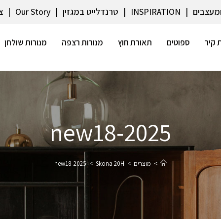
ומעצבים
INSPIRATION
טרנדלייט במגזין
Our Story
צ
 קיר
ספוטים
תאורת חוץ
מנורות רצפה
מנורות שולחן
2025-new18
>
מוצרים
>
Skona 20H
>
2025-new18