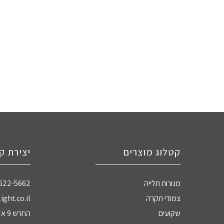
קטלוג מוצרים
יצירת ק
מנורות תלייה
-622-5662
צמודי תקרה
ight.co.il
שקועים
החרש 9 אזה"ת חדרה