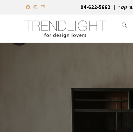
ור קשר
04-622-5662‏