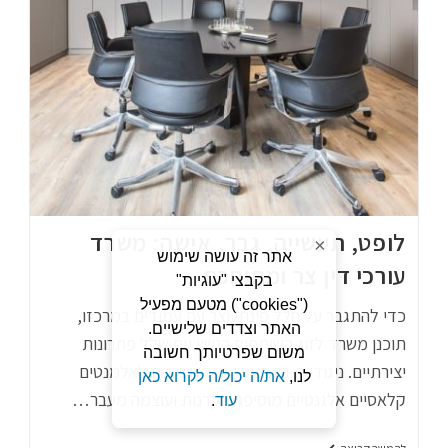
לופט, תעשייה, גבר, אישה: משרד
×
אתר זה עושה שימוש
עורכי דין צר ומתוחכם
בקבצי "עוגיות"
("cookies") מטעם מפעיל
כדי להתגבר על חלל פינתי וצר עם עמודים במרכזו,
האתר וצדדים שלישיים.
תוכנן משרד לזוג השותפים הנשוי עם שלל פתרונות
משום שפרטיותך חשובה
יצירתיים. ניגודיות בין חומרי גמר חשופים לאלמנטים
לנו,
את/ה יכול/ה לקרוא כאן
קלאסיים אלגנטיים מוסיפה סקרנות ועוצמה מעבר…
עוד
.