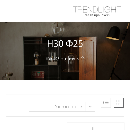
H30 Φ25
>
מוצרים
>
H30 Φ25
סידור ברירת מחדל