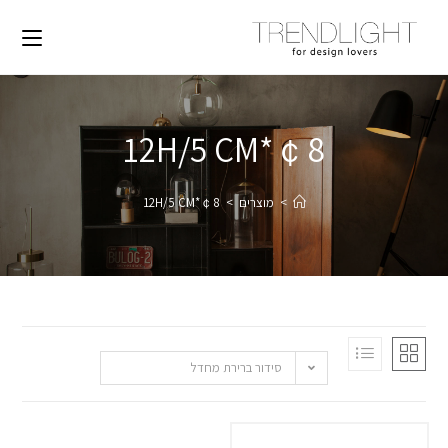
￠8*12H/5 CM
>
מוצרים
>
￠8*12H/5 CM
סידור ברירת מחדל