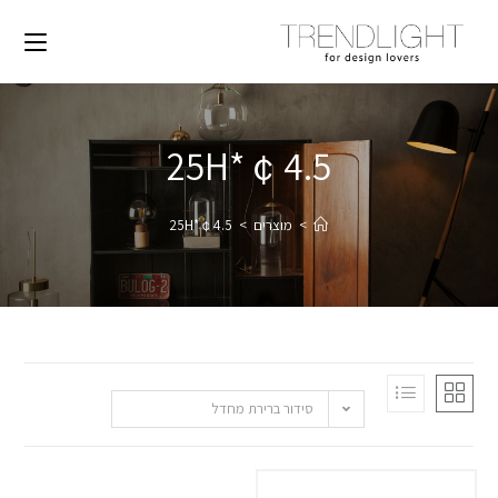
￠4.5*25H
>
מוצרים
>
￠4.5*25H
סידור ברירת מחדל