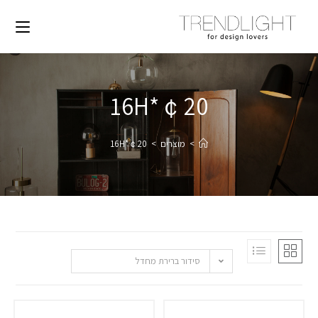
￠20*16H
>
מוצרים
>
￠20*16H
סידור ברירת מחדל