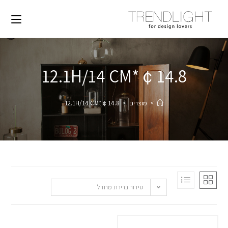
￠14.8*12.1H/14 CM
>
מוצרים
>
￠14.8*12.1H/14 CM
סידור ברירת מחדל