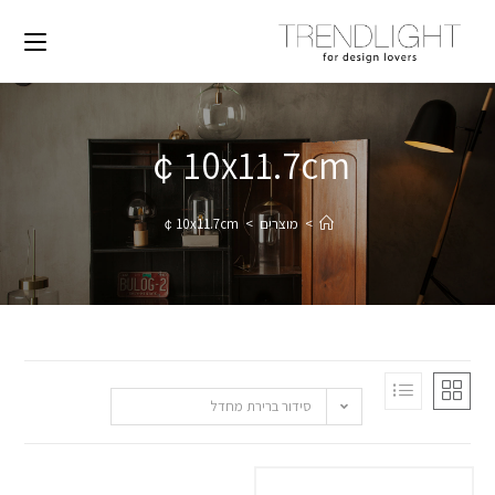
￠10x11.7cm
>
מוצרים
>
￠10x11.7cm
סידור ברירת מחדל