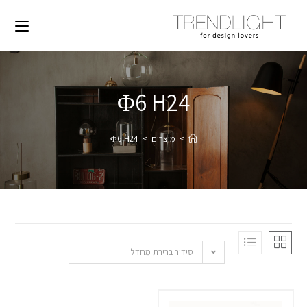
Φ6 H24
>
מוצרים
>
Φ6 H24
סידור ברירת מחדל