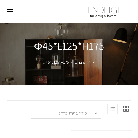
Φ45*L125*H175
>
מוצרים
>
Φ45*L125*H175
סידור ברירת מחדל