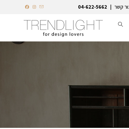
ור קשר
04-622-5662‏