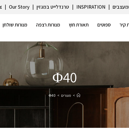
ומעצבים
INSPIRATION
טרנדלייט במגזין
Our Story
צ
 קיר
ספוטים
תאורת חוץ
מנורות רצפה
מנורות שולחן
Φ40
>
מוצרים
>
Φ40