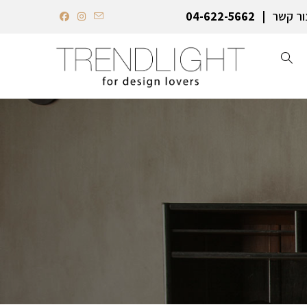
ור קשר
04-622-5662‏