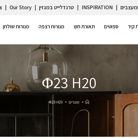
ומעצבים
INSPIRATION
טרנדלייט במגזין
Our Story
צ
 קיר
ספוטים
תאורת חוץ
מנורות רצפה
מנורות שולחן
Φ23 H20
>
מוצרים
>
Φ23 H20