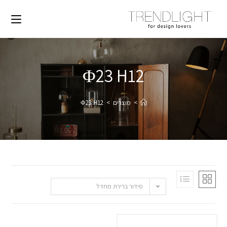
Φ23 H12
>
מוצרים
>
Φ23 H12
סידור ברירת מחדל