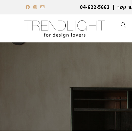
ור קשר
04-622-5662‏