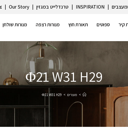
ומעצבים
INSPIRATION
טרנדלייט במגזין
Our Story
צ
 קיר
ספוטים
תאורת חוץ
מנורות רצפה
מנורות שולחן
Φ21 W31 H29
>
מוצרים
>
Φ21 W31 H29