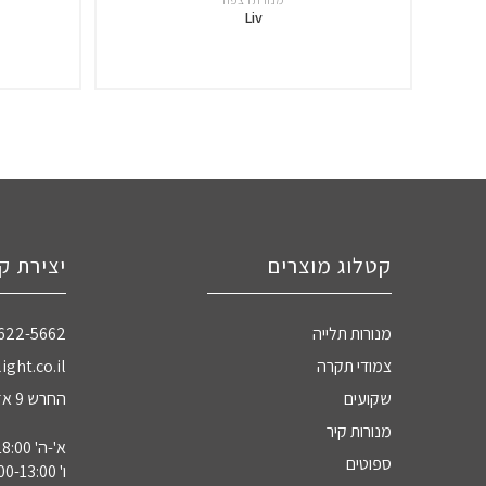
Liv
קטלוג מוצרים
יצירת ק
מנורות תלייה
-622-5662
צמודי תקרה
ight.co.il
שקועים
החרש 9 אזה"ת חדרה
מנורות קיר
א'-ה' 09:00-18:00
ספוטים
ו' 09:00-13:00