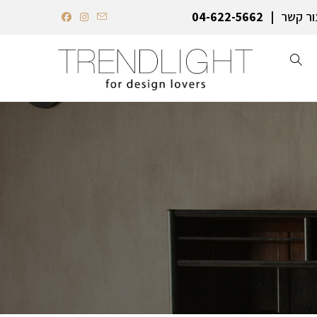
ור קשר
04-622-5662‏