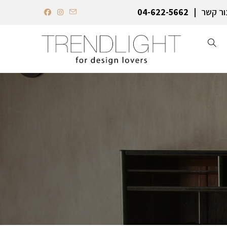
ור קשר
04-622-5662‏