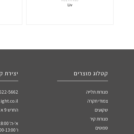
Liv
קטלוג מוצרים
יצירת ק
מנורות תלייה
-622-5662
צמודי תקרה
ight.co.il
שקועים
החרש 9 אזה"ת חדרה
מנורות קיר
א'-ה' 09:00-18:00
ספוטים
ו' 09:00-13:00