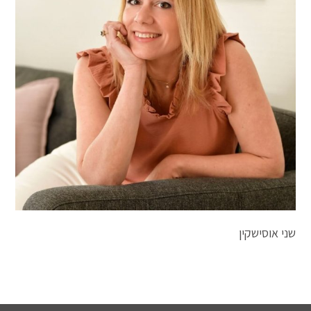
שני אוסישקין