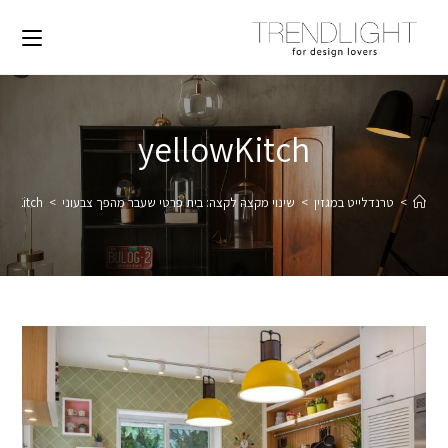
yellowKitch
>
טרנדלייט במגזין
>
שינוי מקצה לקצה: בית פרטי שעבר מהפך צבעוני
>
lowKitch