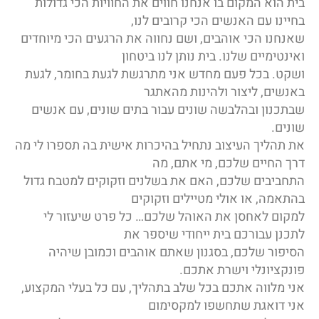
בית הוא המקום בו אנחנו חווים את החוויות הכי גדולות
בחיינו עם האנשים הכי קרובים לנו,
שאנחנו הכי אוהבים, ושם נחווה את הרגעים הכי מיוחדים
ואינטימיים שלנו. בית נותן לנו ביטחון
ושקט. בכל פעם מחדש אני מתרגשת לגעת בחומר, לגעת
באנשים, ליצור ולהינות מהאתגר
שבתכנון ובהלבשה שונים עבור בתים שונים, עם אנשים
שונים.
את תהליך העיצוב נתחיל בהיכרות אישית בה תספרו לי מה
דרך החיים שלכם, מי אתם, מה
התחביבים שלכם, האם את בשלנים וזקוקים למטבח גדול
בהתאמה, או אולי מטיילים וזקוקים
למקום לאחסן את האוהל שלכם… כל פרט שיעזור לי
לתכנן עבורכם בית ייחודי שיספר את
הסיפור שלכם, בסגנון שאתם אוהבים וכמובן שיהיה
פונקציונלי וישרת אתכם.
אני מלווה אתכם בכל שלב בתהליך, עם כל בעלי המקצוע,
אני דואגת שתחשפו למקסימום