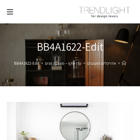
BB4A1622-Edit
>
אדריכלים ומעצבים
>
עדי מינץ – מעצבת פנים
>
BB4A1622-Edit