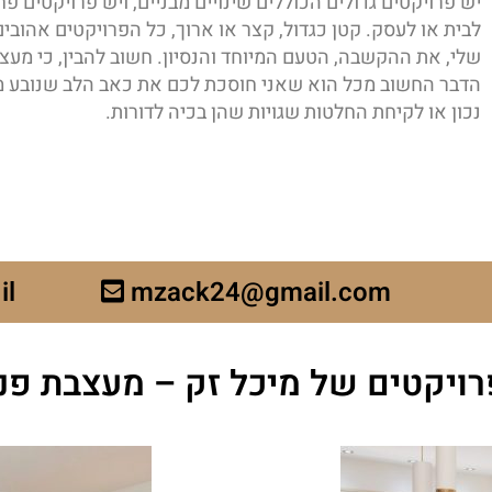
יש פרויקטים גדולים הכוללים שינויים מבניים, ויש פרויקטים פ
לבית או לעסק. קטן כגדול, קצר או ארוך, כל הפרויקטים אהובי
שלי, את ההקשבה, הטעם המיוחד והנסיון. חשוב להבין, כי מעצ
הדבר החשוב מכל הוא שאני חוסכת לכם את כאב הלב שנובע מט
נכון או לקיחת החלטות שגויות שהן בכיה לדורות.
il
mzack24@gmail.com
ויקטים של מיכל זק – מעצבת פנ