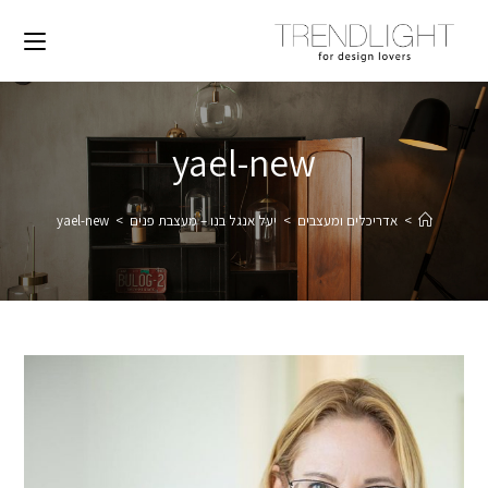
yael-new
>
אדריכלים ומעצבים
>
יעל אנגל בנו – מעצבת פנים
>
yael-new