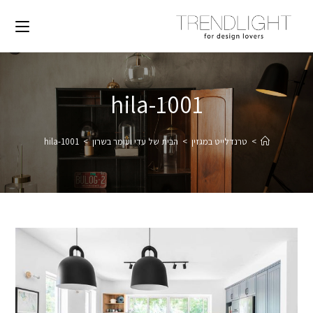
hila-1001
>
טרנדלייט במגזין
>
הבית של עדי ועומר בשרון
>
hila-1001