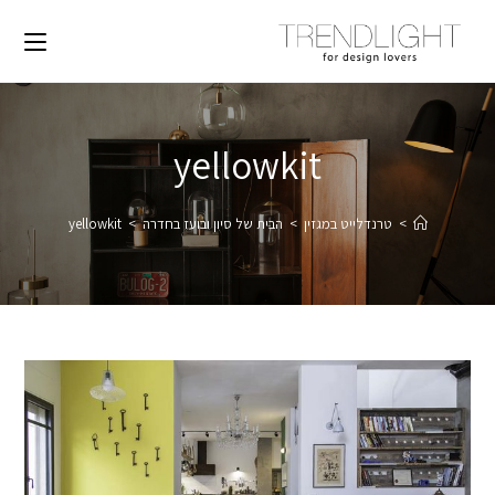
yellowkit
>
טרנדלייט במגזין
>
הבית של סיון ובועז בחדרה
>
yellowkit