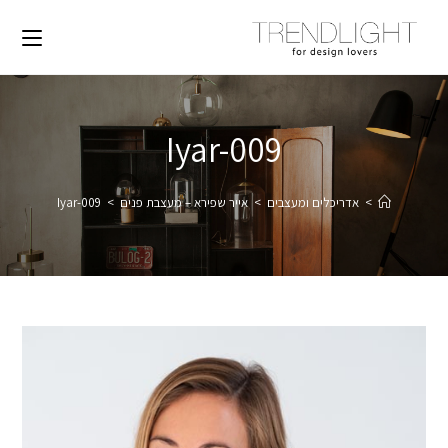
Iyar-009
>
אדריכלים ומעצבים
>
אייר שפירא – מעצבת פנים
>
Iyar-009