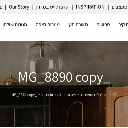
ומעצבים
INSPIRATION
טרנדלייט במגזין
Our Story
צ
 קיר
ספוטים
תאורת חוץ
מנורות רצפה
מנורות שולחן
_MG_8890 copy
>
אדריכלים ומעצבים
>
איה ושני – מעצבות פנים
>
_MG_8890 copy