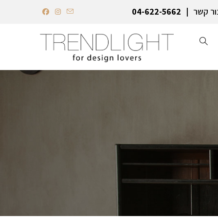
ור קשר
04-622-5662‏