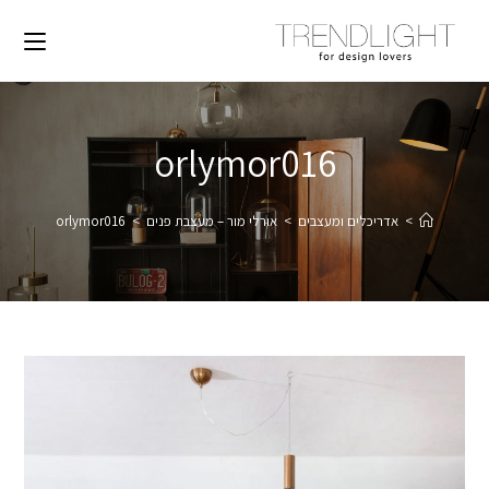
orlymor016
>
אדריכלים ומעצבים
>
אורלי מור – מעצבת פנים
>
orlymor016