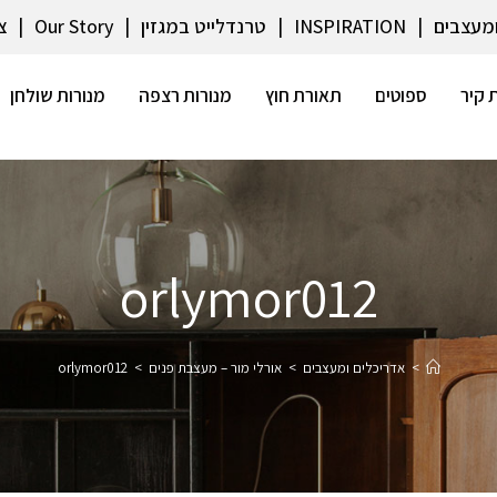
ומעצבים
INSPIRATION
טרנדלייט במגזין
Our Story
צ
 קיר
ספוטים
תאורת חוץ
מנורות רצפה
מנורות שולחן
orlymor012
>
אדריכלים ומעצבים
>
אורלי מור – מעצבת פנים
>
orlymor012