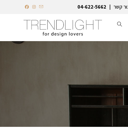
ור קשר
04-622-5662‏